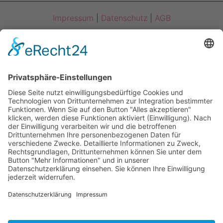
Impressum
|
Datenschutz
|
AGB
Am Brückelsee 42
92442 Wackersdorf
FERIENHÄUSER AM SEE
Tel. 0151 19137986
holzhaus-brueckelsee@web.de
Cookie-Einstellungen