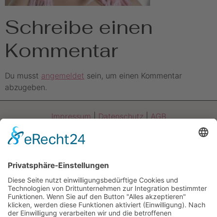
Schreibe einen
Kommentar
Du musst
angemeldet
sein, um einen Kommentar
abzugeben.
Impressum
|
Datenschutz
|
AGB
Am Brückelsee 42
92442 Wackersdorf