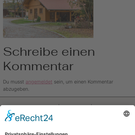
Schreibe einen
Kommentar
Du musst
angemeldet
sein, um einen Kommentar
abzugeben.
Impressum
|
Datenschutz
|
AGB
Am Brückelsee 42