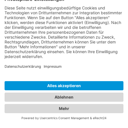
92442 Wackersdorf
FERIENHÄUSER AM SEE
Tel. 0151 19137986
holzhaus-brueckelsee@web.de
Cookie-Einstellungen
Webdesign:
softintelli IT-Medien