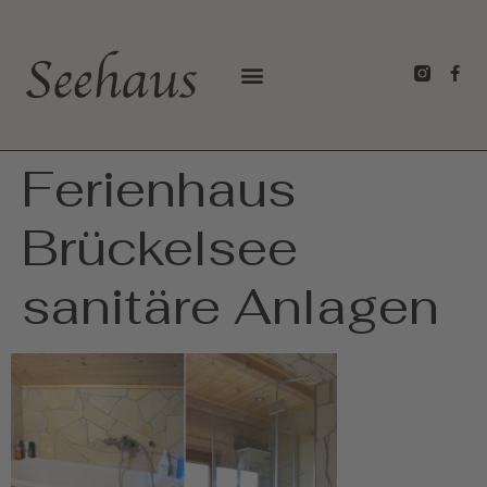
Ferienhaus
Brückelsee
sanitäre Anlagen