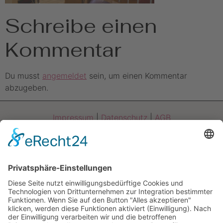
Schreibe einen
Kommentar
Du musst
angemeldet
sein, um einen Kommentar
abzugeben.
Impressum
|
Datenschutz
|
AGB
Am Brückelsee 42
92442 Wackersdorf
FERIENHÄUSER AM SEE