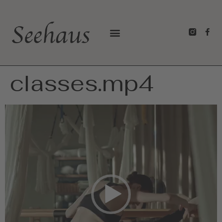
classes.mp4
Video-
Player